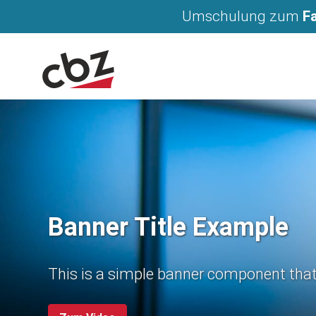
Navigation
Berufliche Neuorientierung im P
Skip to Content
Umschulung zum
F
Banner Title Example
This is a simple banner component that y