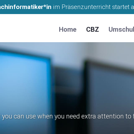
räsenzunterricht in Landshut
achinformatiker*in
im Präsenzunterricht startet
Home
CBZ
Umschu
ou can use when ​​​​you need extra attention to