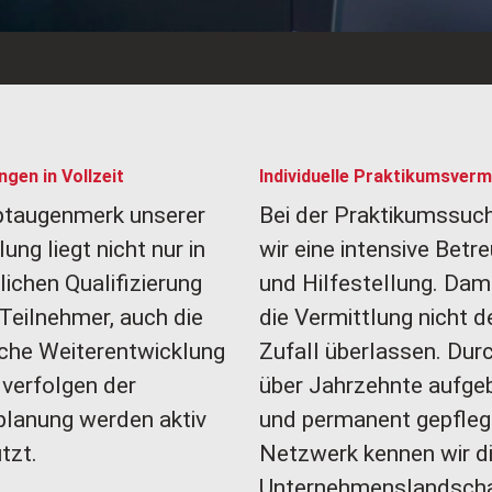
gen in Vollzeit
Individuelle Praktikumsverm
ptaugenmerk unserer
Bei der Praktikumssuch
ng liegt nicht nur in
wir eine intensive Betr
lichen Qualifizierung
und Hilfestellung. Dami
Teilnehmer, auch die
die Vermittlung nicht 
iche Weiterentwicklung
Zufall überlassen. Dur
 verfolgen der
über Jahrzehnte aufge
planung werden aktiv
und permanent gepfleg
tzt.
Netzwerk kennen wir d
Unternehmenslandscha