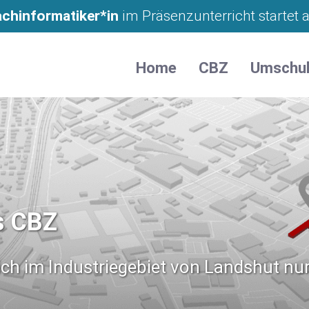
achinformatiker*in
im Präsenzunterricht startet
Home
CBZ
Umschu
s CBZ
ch im Industriegebiet von Landshut nur