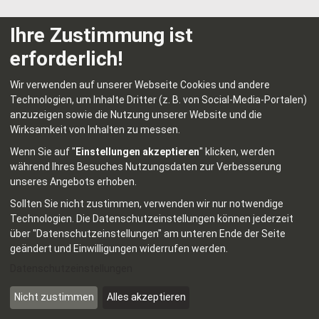
Unsere Umschulungen starten zweimal
Ihre Zustimmung ist
im Jahr – einmal im Frühjahr und einmal
erforderlich!
im Herbst.
Wir verwenden auf unserer Webseite Cookies und andere
Du kannst wählen, welcher Starttermin
Technologien, um Inhalte Dritter (z. B. von Social-Media-Portalen)
anzuzeigen sowie die Nutzung unserer Website und die
am besten zu dir passt.
Wirksamkeit von Inhalten zu messen.
Die genauen Termine erfährst du direkt
Wenn Sie auf "
Einstellungen akzeptieren
" klicken, werden
bei uns.
während Ihres Besuches Nutzungsdaten zur Verbesserung
unseres Angebots erhoben.
Sollten Sie nicht zustimmen, verwenden wir nur notwendige
Zertifikate
Technologien.
Die Datenschutzeinstellungen können jederzeit
Bundesweit anerkannt
über "Datenschutzeinstellungen" am unteren Ende der Seite
geändert und Einwilligungen widerrufen werden.
Datenschutzeinstellungen
Der berufsbezogene Abschluss
Nicht zustimmen
Alles akzeptieren
unterstützt dich dabei, schnell eine neue