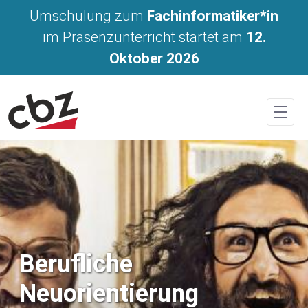
Umschulung in Präsenz in Land
Umschulung zum
Fachinformatiker*in
im Präsenzunterricht startet am
12.
Oktober 2026
Berufliche
Neuorientierung