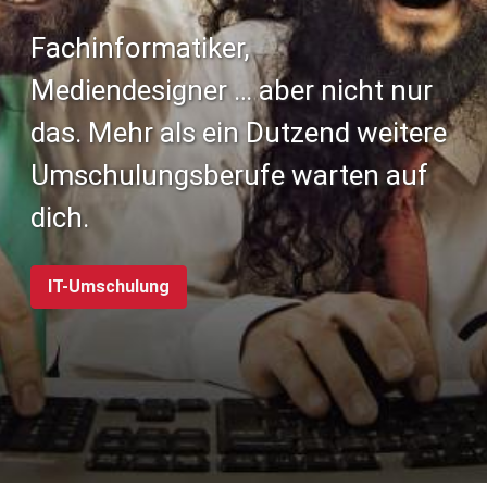
Fachinformatiker,
Mediendesigner … aber nicht nur
das. Mehr als ein Dutzend weitere
Umschulungsberufe warten auf
dich.
IT-Umschulung