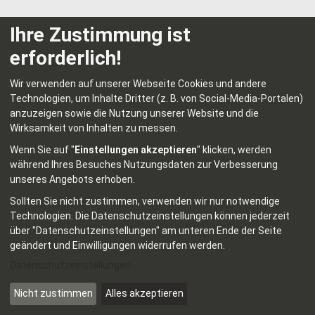
Unsere Umschulungen starten zweimal
Ihre Zustimmung ist
im Jahr – einmal im Frühjahr und einmal
erforderlich!
im Herbst.
Wir verwenden auf unserer Webseite Cookies und andere
Du kannst wählen, welcher Starttermin
Technologien, um Inhalte Dritter (z. B. von Social-Media-Portalen)
anzuzeigen sowie die Nutzung unserer Website und die
am besten zu dir passt.
Wirksamkeit von Inhalten zu messen.
Die genauen Termine erfährst du direkt
Wenn Sie auf "
Einstellungen akzeptieren
" klicken, werden
bei uns.
während Ihres Besuches Nutzungsdaten zur Verbesserung
unseres Angebots erhoben.
Sollten Sie nicht zustimmen, verwenden wir nur notwendige
Zertifikate
Technologien.
Die Datenschutzeinstellungen können jederzeit
Bundesweit anerkannt
über "Datenschutzeinstellungen" am unteren Ende der Seite
geändert und Einwilligungen widerrufen werden.
Datenschutzeinstellungen
Der berufsbezogene Abschluss
Nicht zustimmen
Alles akzeptieren
unterstützt dich dabei, schnell eine neue